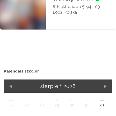
Elektronowa 5, 94-103
Łódź, Polska
Kalendarz szkoleń
sierpień 2026
NIEDZ.
PON.
WT.
ŚR.
CZW.
PT.
SOB.
26
27
28
29
30
31
01