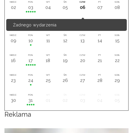
NIEDZ.
PON.
WT.
ŚR.
CZW.
PT.
SOB.
02
03
04
05
06
07
08
Żadnego wydarzenia
NIEDZ.
PON.
WT.
ŚR.
CZW.
PT.
SOB.
09
10
11
12
13
14
15
NIEDZ.
PON.
WT.
ŚR.
CZW.
PT.
SOB.
16
17
18
19
20
21
22
NIEDZ.
PON.
WT.
ŚR.
CZW.
PT.
SOB.
23
24
25
26
27
28
29
NIEDZ.
PON.
WT.
ŚR.
CZW.
PT.
SOB.
30
31
01
02
03
04
05
Reklama