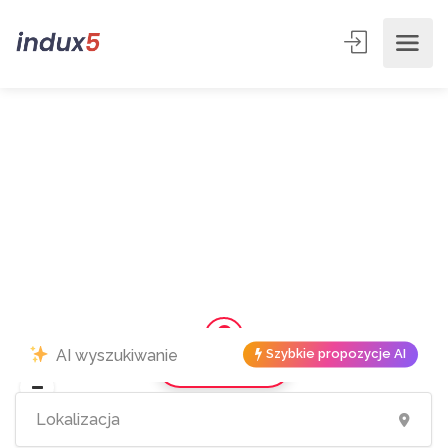
Szybkie propozycje AI
Pokaż mapę