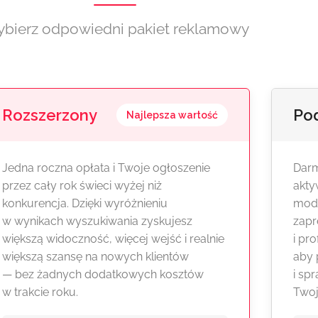
bierz odpowiedni pakiet reklamowy
Rozszerzony
Po
Najlepsza wartość
Jedna roczna opłata i Twoje ogłoszenie
Darm
przez cały rok świeci wyżej niż
akty
konkurencja. Dzięki wyróżnieniu
modu
w wynikach wyszukiwania zyskujesz
zapr
większą widoczność, więcej wejść i realnie
i pr
większą szansę na nowych klientów
aby 
— bez żadnych dodatkowych kosztów
i sp
w trakcie roku.
Twoj