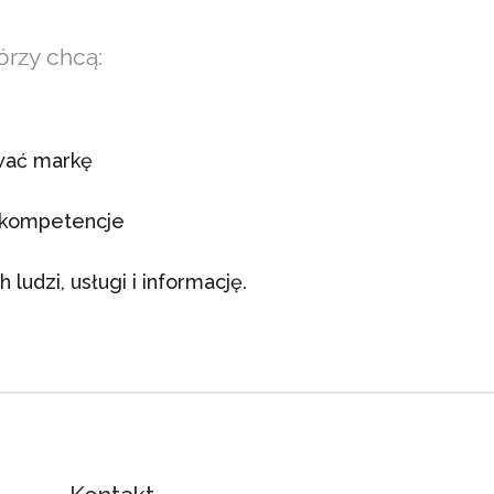
órzy chcą:
wać markę
 kompetencje
ludzi, usługi i informację.