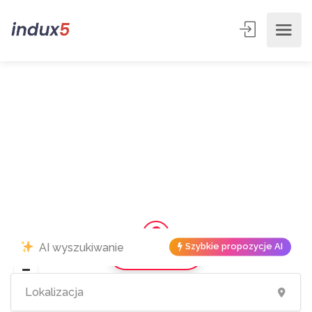
Szybkie propozycje AI
Pokaż mapę