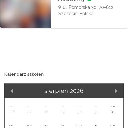
ul. Pomorska 30, 70-812
Szczecin, Polska
Kalendarz szkoleń
sierpień 2026
NIEDZ.
PON.
WT.
ŚR.
CZW.
PT.
SOB.
26
27
28
29
30
31
01
NIEDZ.
PON.
WT.
ŚR.
CZW.
PT.
SOB.