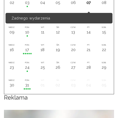
02
03
04
05
06
07
08
Żadnego wydarzenia
NIEDZ.
PON.
WT.
ŚR.
CZW.
PT.
SOB.
09
10
11
12
13
14
15
NIEDZ.
PON.
WT.
ŚR.
CZW.
PT.
SOB.
16
17
18
19
20
21
22
NIEDZ.
PON.
WT.
ŚR.
CZW.
PT.
SOB.
23
24
25
26
27
28
29
NIEDZ.
PON.
WT.
ŚR.
CZW.
PT.
SOB.
30
31
01
02
03
04
05
Reklama